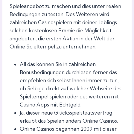
Spieleangebot zu machen und dies unter realen
Bedingungen zu testen. Des Weiteren wird
zahlreichen Casinospielern mit deiner lieblings
solchen kostenlosen Prämie die Möglichkeit
angeboten, die ersten Aktion in der Welt der
Online Spieltempel zu unternehmen.
All das können Sie in zahlreichen
Bonusbedingungen durchlesen ferner das
empfehlen sich selbst Ihnen immer zu tun,
ob Selbige direkt auf welcher Webseite des
Spieltempel spielen oder des weiteren mit
Casino Apps mit Echtgeld.
Ja, dieser neue Glücksspielstaatsvertrag
erlaubt das Spielen anders Online Casinos.
Online Casinos begannen 2009 mit dieser