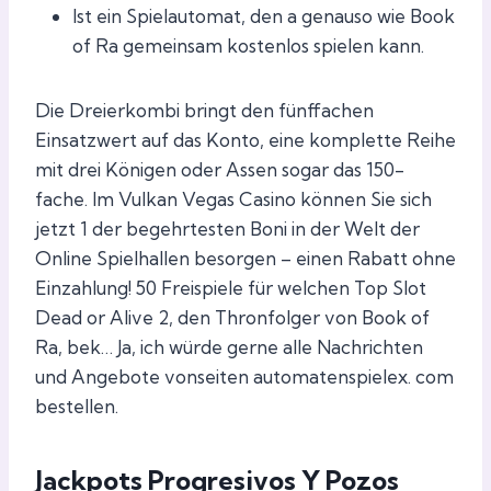
Ist ein Spielautomat, den a genauso wie Book
of Ra gemeinsam kostenlos spielen kann.
Die Dreierkombi bringt den fünffachen
Einsatzwert auf das Konto, eine komplette Reihe
mit drei Königen oder Assen sogar das 150-
fache. Im Vulkan Vegas Casino können Sie sich
jetzt 1 der begehrtesten Boni in der Welt der
Online Spielhallen besorgen – einen Rabatt ohne
Einzahlung! 50 Freispiele für welchen Top Slot
Dead or Alive 2, den Thronfolger von Book of
Ra, bek… Ja, ich würde gerne alle Nachrichten
und Angebote vonseiten automatenspielex. com
bestellen.
Jackpots Progresivos Y Pozos