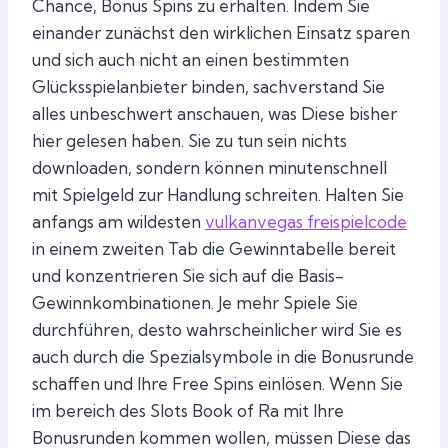
Chance, Bonus Spins zu erhalten. Indem Sie
einander zunächst den wirklichen Einsatz sparen
und sich auch nicht an einen bestimmten
Glücksspielanbieter binden, sachverstand Sie
alles unbeschwert anschauen, was Diese bisher
hier gelesen haben. Sie zu tun sein nichts
downloaden, sondern können minutenschnell
mit Spielgeld zur Handlung schreiten. Halten Sie
anfangs am wildesten
vulkanvegas freispielcode
in einem zweiten Tab die Gewinntabelle bereit
und konzentrieren Sie sich auf die Basis-
Gewinnkombinationen. Je mehr Spiele Sie
durchführen, desto wahrscheinlicher wird Sie es
auch durch die Spezialsymbole in die Bonusrunde
schaffen und Ihre Free Spins einlösen. Wenn Sie
im bereich des Slots Book of Ra mit Ihre
Bonusrunden kommen wollen, müssen Diese das