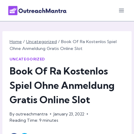
Skip
to
content
Home
/
Uncategorized
/
Book Of Ra Kostenlos Spiel
Ohne Anmeldung Gratis Online Slot
UNCATEGORIZED
Book Of Ra Kostenlos
Spiel Ohne Anmeldung
Gratis Online Slot
By
outreachmantra
January 23, 2022
Reading Time:
9
minutes