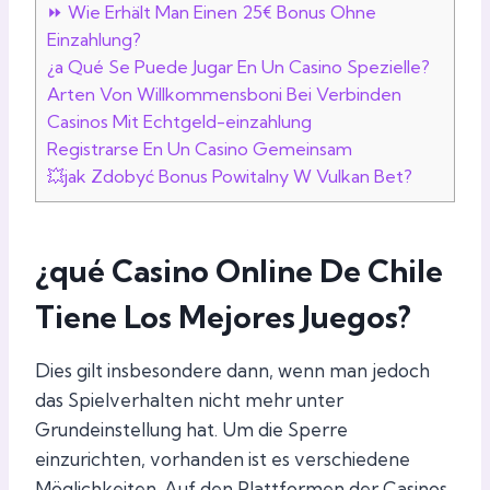
⏩ Wie Erhält Man Einen 25€ Bonus Ohne
Einzahlung?
¿a Qué Se Puede Jugar En Un Casino Spezielle?
Arten Von Willkommensboni Bei Verbinden
Casinos Mit Echtgeld-einzahlung
Registrarse En Un Casino Gemeinsam
💥jak Zdobyć Bonus Powitalny W Vulkan Bet?
¿qué Casino Online De Chile
Tiene Los Mejores Juegos?
Dies gilt insbesondere dann, wenn man jedoch
das Spielverhalten nicht mehr unter
Grundeinstellung hat. Um die Sperre
einzurichten, vorhanden ist es verschiedene
Möglichkeiten. Auf den Plattformen der Casinos