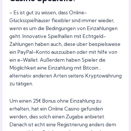
– Es ist gut zu wissen, dass Online-
Glücksspielhäuser flexibler sind immer wieder,
wenn es um die Bedingungen von Einzahlungen
geht. Innovative Spielhallen mit Echtgeld-
Zahlungen haben auch, diese über beispielsweise
ein PayPal-Konto auszuüben oder mit hilfe von
ein e-Wallet. Außerdem haben Spieler die
Möglichkeit eine Einzahlung mit Bitcoin ,
alternativ anderen Arten seitens Kryptowährung
zu tätigen.
Um einen 25€ Bonus ohne Einzahlung zu
erhalten, hat ein Online Casino gefunden
werden, dies solch einen Zugabe anbietet.
Danach ist echt eine Registrierung anders dem