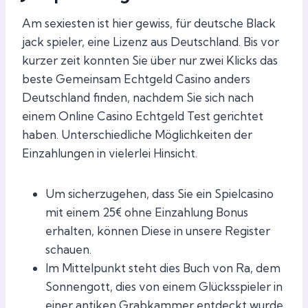
Am sexiesten ist hier gewiss, für deutsche Black
jack spieler, eine Lizenz aus Deutschland. Bis vor
kurzer zeit konnten Sie über nur zwei Klicks das
beste Gemeinsam Echtgeld Casino anders
Deutschland finden, nachdem Sie sich nach
einem Online Casino Echtgeld Test gerichtet
haben. Unterschiedliche Möglichkeiten der
Einzahlungen in vielerlei Hinsicht.
Um sicherzugehen, dass Sie ein Spielcasino
mit einem 25€ ohne Einzahlung Bonus
erhalten, können Diese in unsere Register
schauen.
Im Mittelpunkt steht dies Buch von Ra, dem
Sonnengott, dies von einem Glücksspieler in
einer antiken Grabkammer entdeckt wurde.