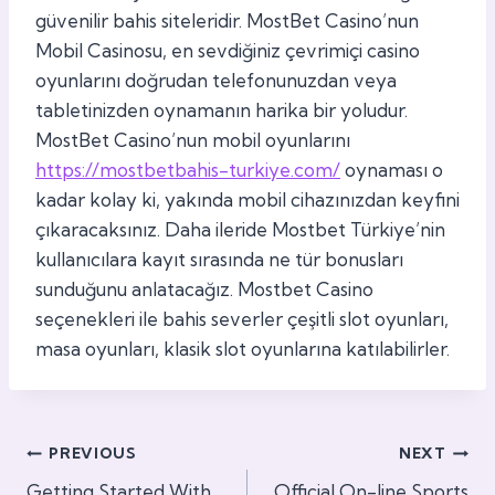
güvenilir bahis siteleridir. MostBet Casino’nun
Mobil Casinosu, en sevdiğiniz çevrimiçi casino
oyunlarını doğrudan telefonunuzdan veya
tabletinizden oynamanın harika bir yoludur.
MostBet Casino’nun mobil oyunlarını
https://mostbetbahis-turkiye.com/
oynaması o
kadar kolay ki, yakında mobil cihazınızdan keyfini
çıkaracaksınız. Daha ileride Mostbet Türkiye’nin
kullanıcılara kayıt sırasında ne tür bonusları
sunduğunu anlatacağız. Mostbet Casino
seçenekleri ile bahis severler çeşitli slot oyunları,
masa oyunları, klasik slot oyunlarına katılabilirler.
Post
PREVIOUS
NEXT
Getting Started With
Official On-line Sports