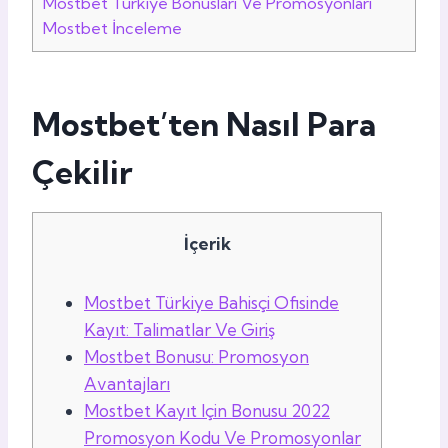
Mostbet Türkiye Bonusları Ve Promosyonları
Mostbet İnceleme
Mostbet’ten Nasıl Para
Çekilir
İçerik
Mostbet Türkiye Bahisçi Ofisinde
Kayıt: Talimatlar Ve Giriş
Mostbet Bonusu: Promosyon
Avantajları
Mostbet Kayıt Için Bonusu 2022
Promosyon Kodu Ve Promosyonlar