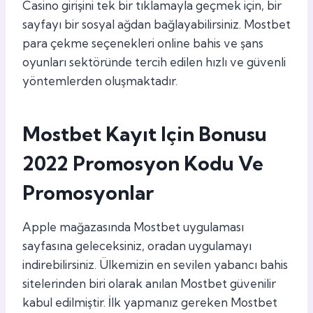
Casino girişini tek bir tıklamayla geçmek için, bir
sayfayı bir sosyal ağdan bağlayabilirsiniz. Mostbet
para çekme seçenekleri online bahis ve şans
oyunları sektöründe tercih edilen hızlı ve güvenli
yöntemlerden oluşmaktadır.
Mostbet Kayıt Için Bonusu
2022 Promosyon Kodu Ve
Promosyonlar
Apple mağazasında Mostbet uygulaması
sayfasına geleceksiniz, oradan uygulamayı
indirebilirsiniz. Ülkemizin en sevilen yabancı bahis
sitelerinden biri olarak anılan Mostbet güvenilir
kabul edilmiştir. İlk yapmanız gereken Mostbet