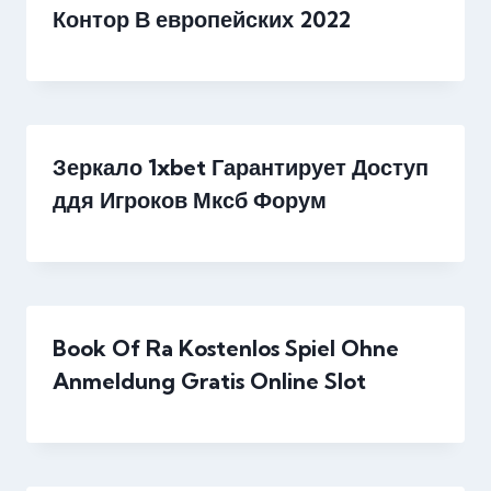
Контор В европейских 2022
Зеркало 1xbet Гарантирует Доступ
ддя Игроков Мксб Форум
Book Of Ra Kostenlos Spiel Ohne
Anmeldung Gratis Online Slot