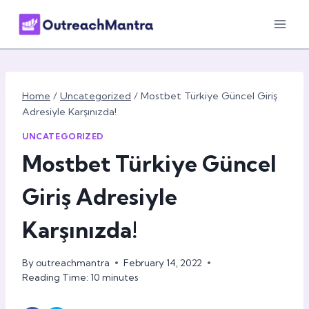
Skip
to
content
Home
/
Uncategorized
/
Mostbet Türkiye Güncel Giriş
Adresiyle Karşınızda!
UNCATEGORIZED
Mostbet Türkiye Güncel
Giriş Adresiyle
Karşınızda!
By
outreachmantra
February 14, 2022
Reading Time:
10
minutes