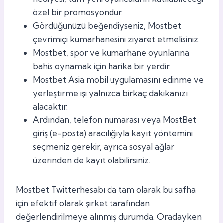
özel bir promosyondur.
Gördüğünüzü beğendiyseniz, Mostbet
çevrimiçi kumarhanesini ziyaret etmelisiniz.
Mostbet, spor ve kumarhane oyunlarına
bahis oynamak için harika bir yerdir.
Mostbet Asia mobil uygulamasını edinme ve
yerleştirme işi yalnızca birkaç dakikanızı
alacaktır.
Ardından, telefon numarası veya MostBet
giriş (e-posta) aracılığıyla kayıt yöntemini
seçmeniz gerekir, ayrıca sosyal ağlar
üzerinden de kayıt olabilirsiniz.
Mostbet Twitterhesabı da tam olarak bu safha
için efektif olarak şirket tarafından
değerlendirilmeye alınmış durumda. Oradayken