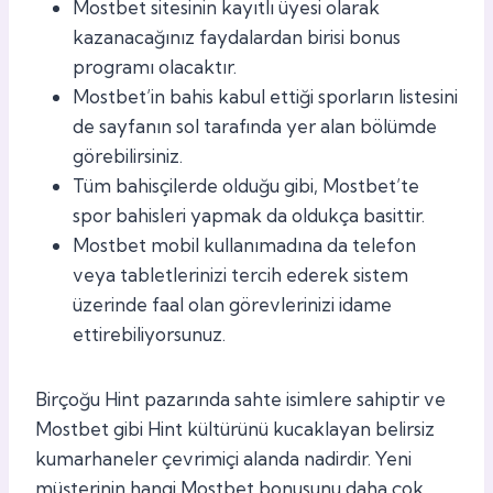
Mostbet sitesinin kayıtlı üyesi olarak
kazanacağınız faydalardan birisi bonus
programı olacaktır.
Mostbet’in bahis kabul ettiği sporların listesini
de sayfanın sol tarafında yer alan bölümde
görebilirsiniz.
Tüm bahisçilerde olduğu gibi, Mostbet’te
spor bahisleri yapmak da oldukça basittir.
Mostbet mobil kullanımadına da telefon
veya tabletlerinizi tercih ederek sistem
üzerinde faal olan görevlerinizi idame
ettirebiliyorsunuz.
Birçoğu Hint pazarında sahte isimlere sahiptir ve
Mostbet gibi Hint kültürünü kucaklayan belirsiz
kumarhaneler çevrimiçi alanda nadirdir. Yeni
müşterinin hangi Mostbet bonusunu daha çok