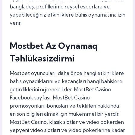
bangladeş, profillerin bireysel esporlara ve
yapabileceğiniz etkinliklere bahis oynamasına izin
verir.
Mostbet Az Oynamaq
Təhlükəsizdirmi
Mostbet oyuncuları, daha önce hangi etkinliklere
bahis oynadıklarını ve kazançları hangi bahislere
getirdiklerini öğrenebilirler. MostBet Casino
Facebook sayfası, MostBet Casino
promosyonları, bonusları ve teklifleri hakkında
en son bilgileri almak için mükemmel bir yerdir.
MostBet Casino, klasik slotlar ve video pokerden
yepyeni video slotları ve video pokerlerine kadar