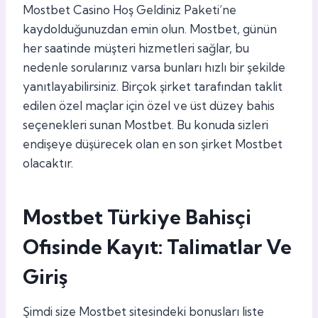
Mostbet Casino Hoş Geldiniz Paketi’ne
kaydolduğunuzdan emin olun. Mostbet, günün
her saatinde müşteri hizmetleri sağlar, bu
nedenle sorularınız varsa bunları hızlı bir şekilde
yanıtlayabilirsiniz. Birçok şirket tarafından taklit
edilen özel maçlar için özel ve üst düzey bahis
seçenekleri sunan Mostbet. Bu konuda sizleri
endişeye düşürecek olan en son şirket Mostbet
olacaktır.
Mostbet Türkiye Bahisçi
Ofisinde Kayıt: Talimatlar Ve
Giriş
Şimdi size Mostbet sitesindeki bonusları liste