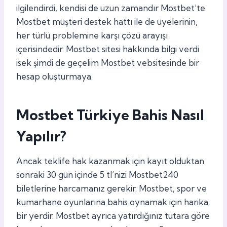
ilgilendirdi, kendisi de uzun zamandır Mostbet’te.
Mostbet müşteri destek hattı ile de üyelerinin,
her türlü problemine karşı çözü arayışı
içerisindedir. Mostbet sitesi hakkında bilgi verdi
isek şimdi de geçelim Mostbet vebsitesinde bir
hesap oluşturmaya.
Mostbet Türkiye Bahis Nasıl
Yapılır?
Ancak teklife hak kazanmak için kayıt olduktan
sonraki 30 gün içinde 5 tl’nizi Mostbet240
biletlerine harcamanız gerekir. Mostbet, spor ve
kumarhane oyunlarına bahis oynamak için harika
bir yerdir. Mostbet ayrıca yatırdığınız tutara göre