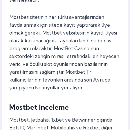
Mostbet sitesinin her türlü avantajlarından
faydalanmak için sitede kayıt yaptırarak üye
olmak gerekli. Mostbet vebsitesinin kayıtlı üyesi
olarak kazanacağınız faydalardan birisi bonus
programı olacaktır. MostBet Casino’nun
sektördeki zengin mirası, etrafındaki en heyecan
verici ve ödüllü slot oyunlarından bazılarının
yaratılmasını sağlamıştır. Mostbet Tr
kullanıcılarının favorileri arasında son Avrupa
şampiyonu İspanyollar yer alıyor.
Mostbet İnceleme
Mostbet, Jetbahis, 1xbet ve Betwinner dışında
Bets10, Marjinbet, Mobilbahis ve Rexbet diğer