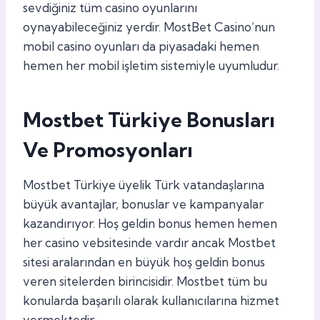
sevdiğiniz tüm casino oyunlarını
oynayabileceğiniz yerdir. MostBet Casino’nun
mobil casino oyunları da piyasadaki hemen
hemen her mobil işletim sistemiyle uyumludur.
Mostbet Türkiye Bonusları
Ve Promosyonları
Mostbet Türkiye üyelik Türk vatandaşlarına
büyük avantajlar, bonuslar ve kampanyalar
kazandırıyor. Hoş geldin bonus hemen hemen
her casino vebsitesinde vardır ancak Mostbet
sitesi aralarından en büyük hoş geldin bonus
veren sitelerden birincisidir. Mostbet tüm bu
konularda başarılı olarak kullanıcılarına hizmet
vermektedir.