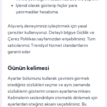
İşlendi olarak gösterip hiçbir para
yatırmadılar hesabıma.
Alışveriş deneyiminizi iyileştirmek için yasal
çerezler kullanıyoruz. Detaylı bilgiye Gizlilik ve
Çerez Politikası sayfamızdan erişebilirsiniz. Tüm
satıcılarımız Trendyol hizmet standartlarını
garanti eder.
Günün kelimesi
Ayarlar bölümünü kullarak çevirisini görmek
istediğiniz sözlükleri seçme ve aynı zamanda
sözlüklerin gösterim sırasını ayarlama imkanı.
Kelimelerin seslendirilişini otomatik dinlemek için
ayarlardan isteğiniz aksanı seçebilirsiniz. Bu