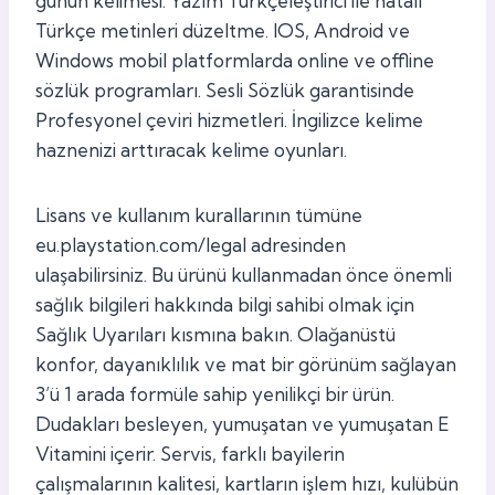
günün kelimesi. Yazım Türkçeleştirici ile hatalı
Türkçe metinleri düzeltme. IOS, Android ve
Windows mobil platformlarda online ve offline
sözlük programları. Sesli Sözlük garantisinde
Profesyonel çeviri hizmetleri. İngilizce kelime
haznenizi arttıracak kelime oyunları.
Lisans ve kullanım kurallarının tümüne
eu.playstation.com/legal adresinden
ulaşabilirsiniz. Bu ürünü kullanmadan önce önemli
sağlık bilgileri hakkında bilgi sahibi olmak için
Sağlık Uyarıları kısmına bakın. Olağanüstü
konfor, dayanıklılık ve mat bir görünüm sağlayan
3’ü 1 arada formüle sahip yenilikçi bir ürün.
Dudakları besleyen, yumuşatan ve yumuşatan E
Vitamini içerir. Servis, farklı bayilerin
çalışmalarının kalitesi, kartların işlem hızı, kulübün