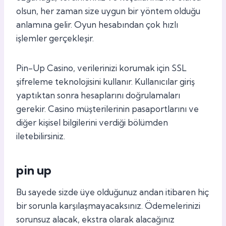
olsun, her zaman size uygun bir yöntem olduğu
anlamına gelir. Oyun hesabından çok hızlı
işlemler gerçekleşir.
Pin-Up Casino, verilerinizi korumak için SSL
şifreleme teknolojisini kullanır. Kullanıcılar giriş
yaptıktan sonra hesaplarını doğrulamaları
gerekir. Casino müşterilerinin pasaportlarını ve
diğer kişisel bilgilerini verdiği bölümden
iletebilirsiniz.
pin up
Bu sayede sizde üye olduğunuz andan itibaren hiç
bir sorunla karşılaşmayacaksınız. Ödemelerinizi
sorunsuz alacak, ekstra olarak alacağınız