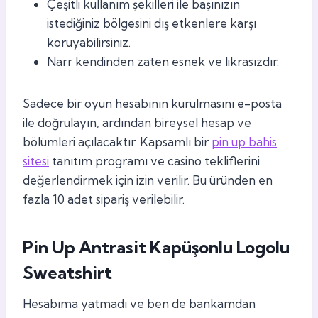
Çeşitli kullanım şekilleri ile başınızın
istediğiniz bölgesini dış etkenlere karşı
koruyabilirsiniz.
Narr kendinden zaten esnek ve likrasızdır.
Sadece bir oyun hesabının kurulmasını e-posta
ile doğrulayın, ardından bireysel hesap ve
bölümleri açılacaktır. Kapsamlı bir
pin up bahis
sitesi
tanıtım programı ve casino tekliflerini
değerlendirmek için izin verilir. Bu üründen en
fazla 10 adet sipariş verilebilir.
Pin Up Antrasit Kapüşonlu Logolu
Sweatshirt
Hesabıma yatmadı ve ben de bankamdan