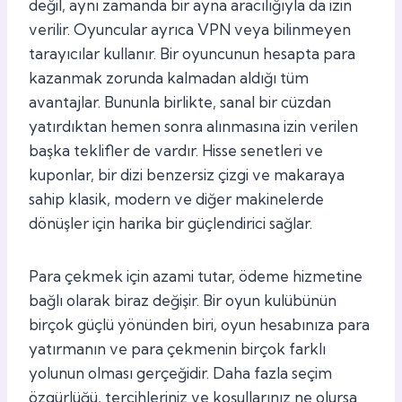
değil, aynı zamanda bir ayna aracılığıyla da izin
verilir. Oyuncular ayrıca VPN veya bilinmeyen
tarayıcılar kullanır. Bir oyuncunun hesapta para
kazanmak zorunda kalmadan aldığı tüm
avantajlar. Bununla birlikte, sanal bir cüzdan
yatırdıktan hemen sonra alınmasına izin verilen
başka teklifler de vardır. Hisse senetleri ve
kuponlar, bir dizi benzersiz çizgi ve makaraya
sahip klasik, modern ve diğer makinelerde
dönüşler için harika bir güçlendirici sağlar.
Para çekmek için azami tutar, ödeme hizmetine
bağlı olarak biraz değişir. Bir oyun kulübünün
birçok güçlü yönünden biri, oyun hesabınıza para
yatırmanın ve para çekmenin birçok farklı
yolunun olması gerçeğidir. Daha fazla seçim
özgürlüğü, tercihleriniz ve koşullarınız ne olursa