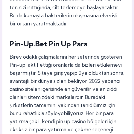
teninizi ısıttığında, cilt terlemeye başlayacaktır.
Bu da kumaşta bakterilerin oluşmasına elverişli
bir ortam yaratmaktadır.
Pin-Up.Bet Pin Up Para
Birey odaklı çalışmalarını her seferinde gösteren
Pin-up, aktif ettiği oranlarla da bizleri etkilemeyi
başarmıştır. Siteye giriş yapıp üye olduktan sonra,
avantajlı bir dünya sizleri bekliyor. 2022 yabancı
casino siteleri içerisinde en güvenilir ve en ciddi
olanları sitemizdeki markalardır. Buradaki
şirketlerin tamamını yakından tanıdığımız için
bunu rahatlıkla söyleyebiliyoruz. Her bir para
yatırma şekli, kendi pin up casino bölgeleri için
eksiksiz bir para yatırma ve çekme seçeneği