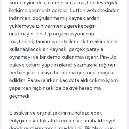
Sorunu yine de çözemezseniz müşteri desteğiyle
iletişime geçmeniz gerekir. Lütfen web sitesinden
indirirken, doğrulanmamış kaynaklardan
yüklemeye izin vermeniz gerekeceğini
unutmayın. Pin-Up organizasyonunun
müşterileri, tanınmış üreticilerin slot makinelerini
kullanabilecekler. Kaynak, gerçek parayla
oynamayı ve bir demo kullanmayı içerir. Pin-Up
bakiye çekimi yaptım işlendi yazmasına rağmen
herhangi bir bakiye hesabıma geçmedi mağdur
edildim. Parayı alırken kaç defa aldı çekme işlemi
yaparken hiçbir şekilde bakiye hesabıma
geçmedi.
Elastiktir ve orijinal şeklini muhafaza eder.
Polygiene,koltuk altı kremleri ve antibakteriyel
deodorantların temel maddesidir. Bir Narr ürünü