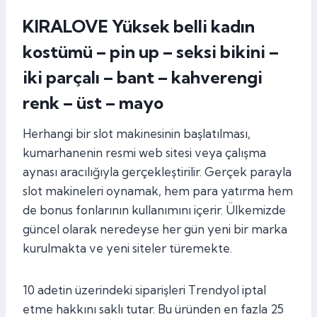
KIRALOVE Yüksek belli kadın
kostümü – pin up – seksi bikini –
iki parçalı – bant – kahverengi
renk – üst – mayo
Herhangi bir slot makinesinin başlatılması,
kumarhanenin resmi web sitesi veya çalışma
aynası aracılığıyla gerçekleştirilir. Gerçek parayla
slot makineleri oynamak, hem para yatırma hem
de bonus fonlarının kullanımını içerir. Ülkemizde
güncel olarak neredeyse her gün yeni bir marka
kurulmakta ve yeni siteler türemekte.
10 adetin üzerindeki siparişleri Trendyol iptal
etme hakkını saklı tutar. Bu üründen en fazla 25