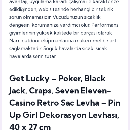
avantajı, uygulama kararlı çalışma ile karakterize
edildiğinden, web sitesinde herhangi bir teknik
sorun olmamasıdır. Vucudunuzun sıcaklık
dengesini korumanıza yardımcı olur. Performans
giyimlerinin yüksek kalitede bir parçası olarak
Narr, outdoor ekipmanlarına mükemmel bir artı
sağlamaktadır. Soğuk havalarda sıcak, sıcak
havalarda serin tutar.
Get Lucky – Poker, Black
Jack, Craps, Seven Eleven-
Casino Retro Sac Levha – Pin
Up Girl Dekorasyon Levhası,
40 x 27 cm